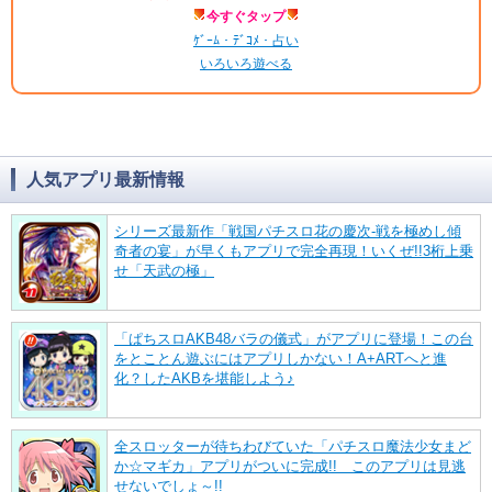
今すぐタップ
ｹﾞｰﾑ・ﾃﾞｺﾒ・占い
いろいろ遊べる
人気アプリ最新情報
シリーズ最新作「戦国パチスロ花の慶次-戦を極めし傾
奇者の宴」が早くもアプリで完全再現！いくぜ!!3桁上乗
せ「天武の極」
「ぱちスロAKB48バラの儀式」がアプリに登場！この台
をとことん遊ぶにはアプリしかない！A+ARTへと進
化？したAKBを堪能しよう♪
全スロッターが待ちわびていた「パチスロ魔法少女まど
か☆マギカ」アプリがついに完成!! このアプリは見逃
せないでしょ～!!