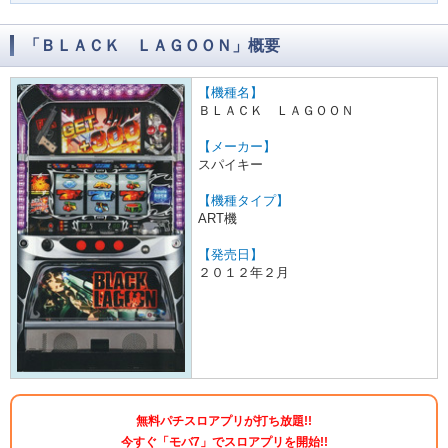
「ＢＬＡＣＫ ＬＡＧＯＯＮ」概要
【機種名】
ＢＬＡＣＫ ＬＡＧＯＯＮ
【メーカー】
スパイキー
【機種
タイプ】
ART機
【発売日】
２０１２年２月
無料パチスロアプリが打ち放題!!
今すぐ「モバ7」でスロアプリを開始!!