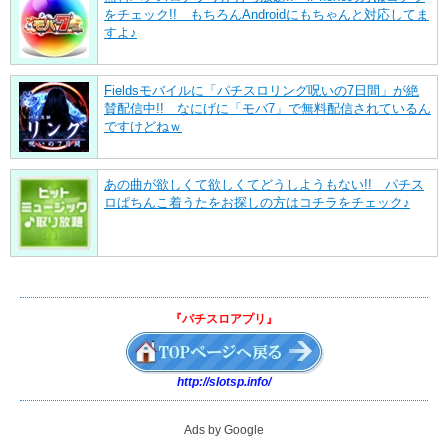
をチェック!! もちろんAndroidにもちゃんと対応してま
すよ♪
Fieldsモバイルに「パチスロリング呪いの7日間」が絶
賛配信中!! なにげに「モバ7」で無料配信されているん
ですけどねｗ
あの曲が欲しくて欲しくてどうしようもない!! パチス
ロぱちんこ着うたをお探しの方はコチラをチェック♪
『パチスロアプリ』
http://slotsp.info/
Ads by Google